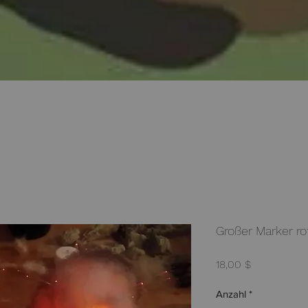
Großer Marker ro
Preis
18,00 $
Anzahl
*