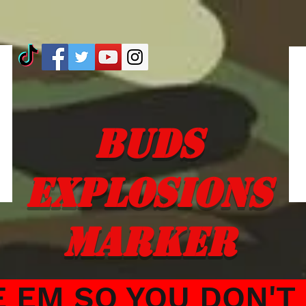
Buds
Explosions
marker
 EM SO YOU DON'T 