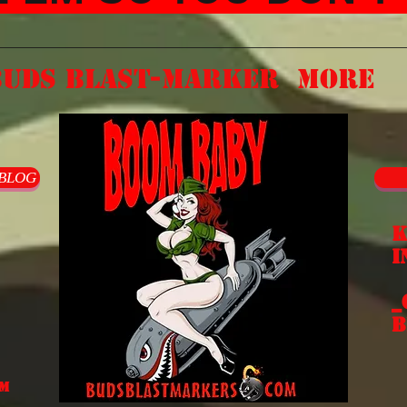
Buds Blast-Marker
More
-BLOG
K
i
_
b
om