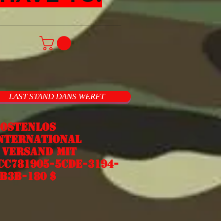
LAST STAND DANS WERFT
ostenlos
nternational
Versand mit
cc781905-5cde-3194-
b3b-180 $