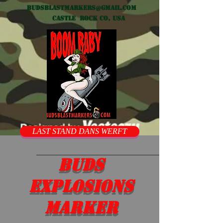
Budsblastmarkers@gmail.com
Castle Rock CO, USA
LAST STAND DANS WERFT
Buds
Explosions
marker