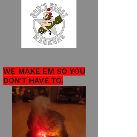
WE MAKE EM SO YOU
DON'T HAVE TO.