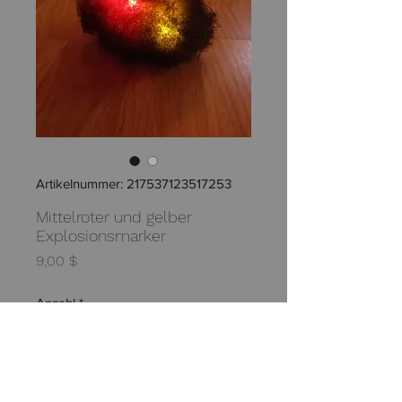
Artikelnummer: 217537123517253
Mittelroter und gelber
Explosionsmarker
Preis
9,00 $
Anzahl
*
In den Warenkorb