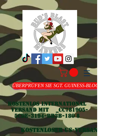
ÜBERPRÜFEN SIE SGT. GUINESS-BLOG
Kostenlos international
Versand mit _cc781905-
5cde-3194-bb3b-180 $
Kostenloser US-Versand