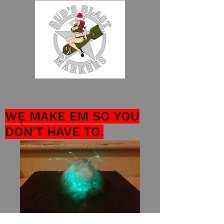
WE MAKE EM SO YOU
DON'T HAVE TO.