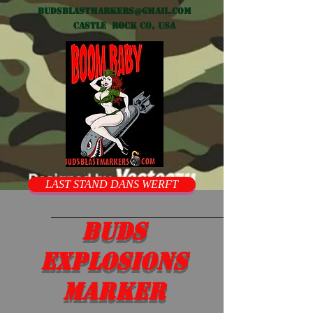
Budsblastmarkers@gmail.com
Castle Rock CO, USA
LAST STAND DANS WERFT
Buds
Explosions
marker