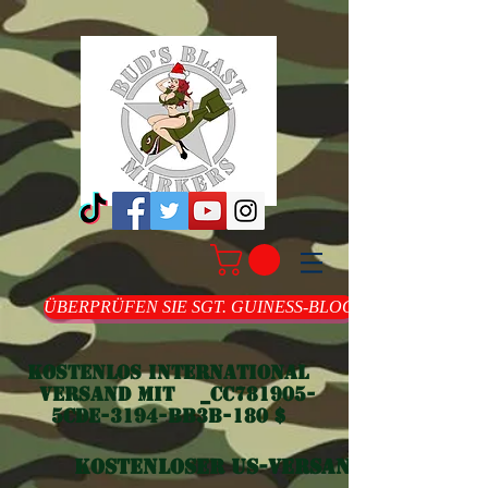
ÜBERPRÜFEN SIE SGT. GUINESS-BLOG
Kostenlos international
Versand mit _cc781905-
5cde-3194-bb3b-180 $
Kostenloser US-Versand