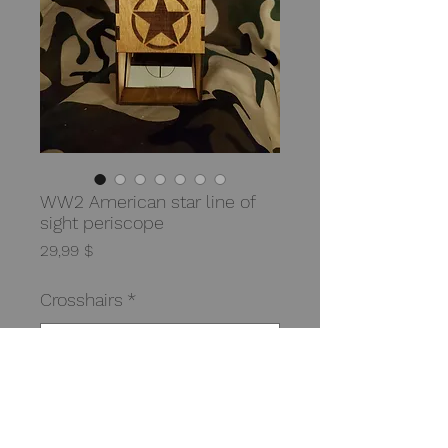
WW2 American star line of
sight periscope
Preis
29,99 $
Crosshairs
*
Anzahl
*