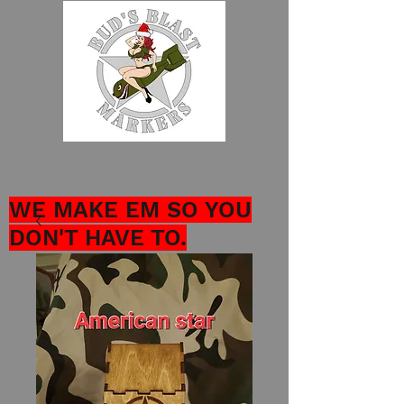
WE MAKE EM SO YOU
DON'T HAVE TO.