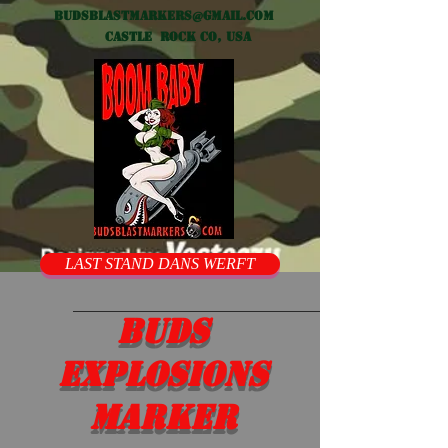
Budsblastmarkers@gmail.com
Castle Rock CO, USA
LAST STAND DANS WERFT
Buds
Explosions
marker