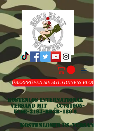
ÜBERPRÜFEN SIE SGT. GUINESS-BLOG
Kostenlos international
Versand mit _cc781905-
5cde-3194-bb3b-180 $
Kostenloser US-Versand