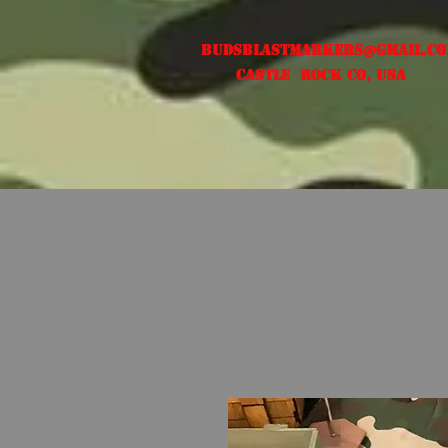
Budsblastmarkers@gmail.c
Castle Rock CO, USA