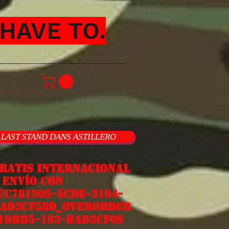
HAVE TO.
LAST STAND DANS ASTILLERO
ratis internacional
nvío con
cc781905-5cde-3194-
ad3cf58d_overorder
1dbb5-193-bad3cf0s