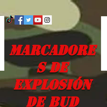
Marcadore
s de
explosión
de Bud