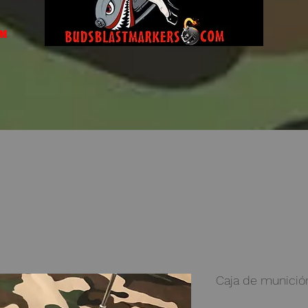
om
Caja de munició