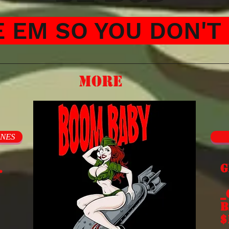
 EM SO YOU DON'T 
More
INES
.
G
E
_
b
$