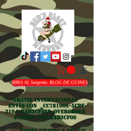
MIRA AL Sargento. BLOG DE GUINES
Gratis internacional
Envío con _cc781905-5cde-
3194-bad3cf58d_overorder
$1dbb5-193-bad3cf0s