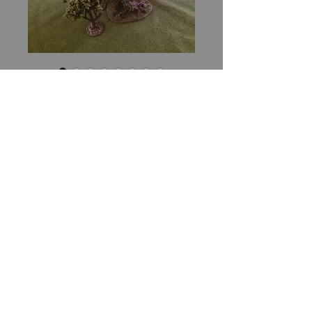
Explosión de napalm sin fibra
óptica
Precio
14,00 US$
Cantidad
*
Agregar al carrito
Explosión de napalm con luces rojas 
y amarillas sin fibra óptica