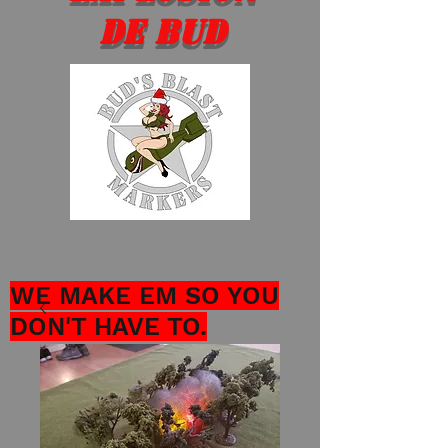
de Bud
WE MAKE EM SO YOU
DON'T HAVE TO.