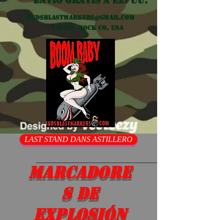
Envío gratis a EE. UU.
Budsblastmarkers@gmail.com
Castle Rock CO, USA
LAST STAND DANS ASTILLERO
Marcadore
s de
explosión