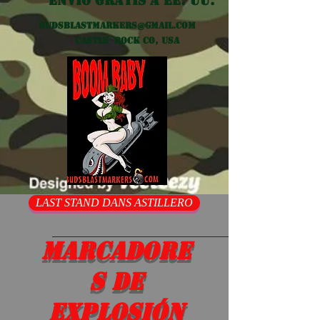
Envío gratis a EE. UU.
Budsblastmarkers@gmail.com
Castle Rock CO, USA
LAST STAND DANS ASTILLERO
Marcadore
s de
explosión