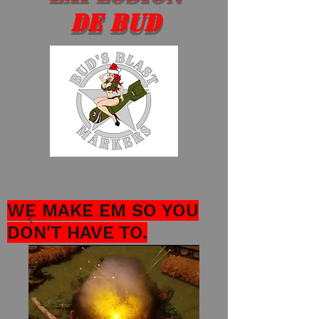
de Bud
WE MAKE EM SO YOU
DON'T HAVE TO.