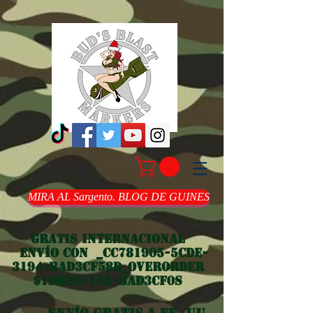
MIRA AL Sargento. BLOG DE GUINES
Gratis internacional
Envío con _cc781905-5cde-
3194-bad3cf58d_overorder
$1dbb5-193-bad3cf0s