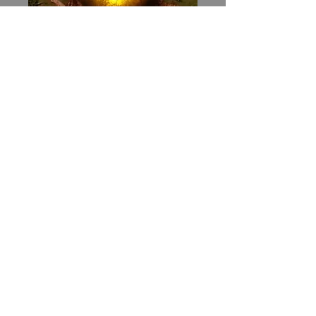
Marcador pequeño amarillo
con fibra óptica
Precio
12,00 US$
Cantidad
*
Agregar al carrito
Contacto
720-785-4731
Seguir