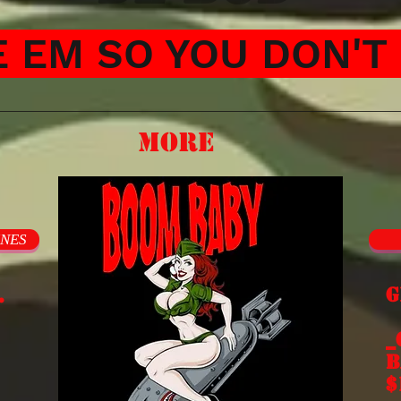
 EM SO YOU DON'T 
More
INES
.
G
E
_
b
$