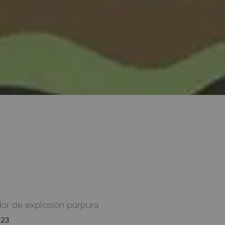
r de explosión púrpura
523