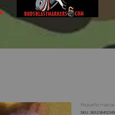
om
Pequeño marcado
SKU: 36523641234