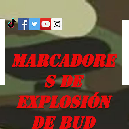
Marcadore
s de
explosión
de Bud