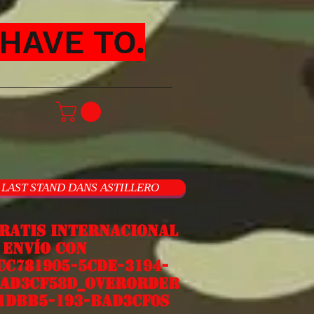
HAVE TO.
LAST STAND DANS ASTILLERO
ratis internacional
nvío con
cc781905-5cde-3194-
ad3cf58d_overorder
1dbb5-193-bad3cf0s