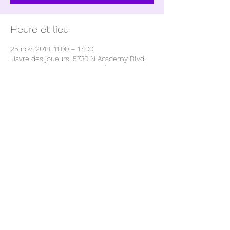
Heure et lieu
25 nov. 2018, 11:00 – 17:00
Havre des joueurs, 5730 N Academy Blvd,
Colorado Springs, CO 80918, États-Unis
À propos de l'événement
Il s&#39;agit d&#39;un jeu mis en place 
par les joueurs du sud du Colorado, sortez 
et vérifiez, cela devrait être un bon 
moment. Ouvert aux débutants à experts. 
Si vous avez des Allemands ou des 
Américains de la fin de la guerre et que 
vous souhaitez participer, contactez Ed 
Rossman chez Southern Colorado 
Gamers. Si vous ne le faites pas, ce 
n&#39;est pas grave, vous n&#39;avez 
besoin de rien pour jouer, inscrivez-vous 