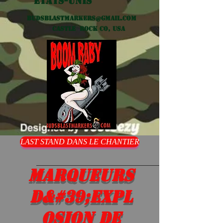
États-Unis
Budsblastmarkers@gmail.com
Castle Rock CO, USA
LAST STAND DANS LE CHANTIER
Marqueurs
d&#39;expl
osion de