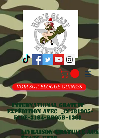
VOIR SGT. BLOGUE GUINESS
International gratuit
Expédition avec _cc781905-
5cde-3194-bb05b-136$
Livraison gratuite aux