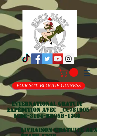
VOIR SGT. BLOGUE GUINESS
International gratuit
Expédition avec _cc781905-
5cde-3194-bb05b-136$
Livraison gratuite aux