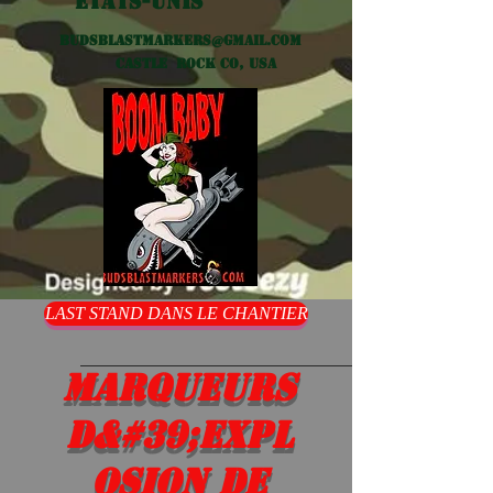
États-Unis
Budsblastmarkers@gmail.com
Castle Rock CO, USA
LAST STAND DANS LE CHANTIER
Marqueurs
d&#39;expl
osion de