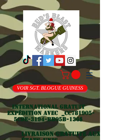
VOIR SGT. BLOGUE GUINESS
International gratuit
Expédition avec _cc781905-
5cde-3194-bb05b-136$
Livraison gratuite aux