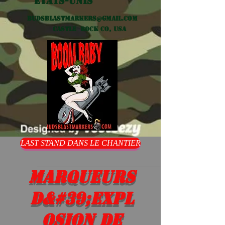
États-Unis
Budsblastmarkers@gmail.com
Castle Rock CO, USA
LAST STAND DANS LE CHANTIER
Marqueurs
d&#39;expl
osion de