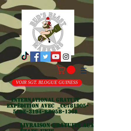
VOIR SGT. BLOGUE GUINESS
International gratuit
Expédition avec _cc781905-
5cde-3194-bb05b-136$
Livraison gratuite aux