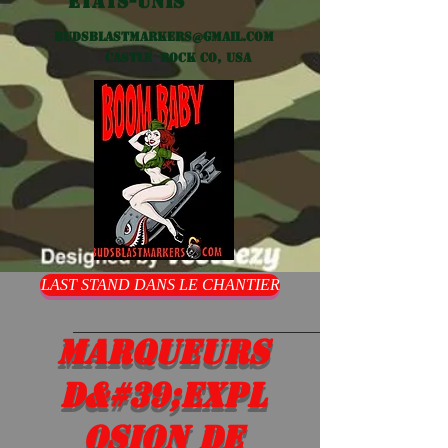
États-Unis
Budsblastmarkers@gmail.com
Castle Rock CO, USA
LAST STAND DANS LE CHANTIER
Marqueurs
d&#39;expl
osion de