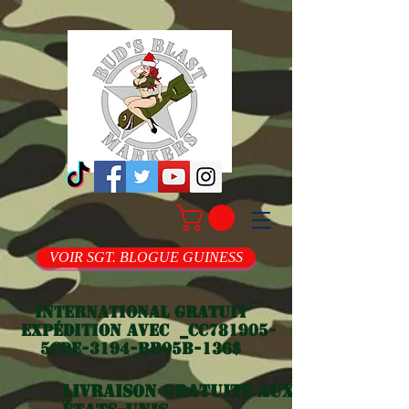
VOIR SGT. BLOGUE GUINESS
International gratuit
Expédition avec _cc781905-
5cde-3194-bb05b-136$
Livraison gratuite aux