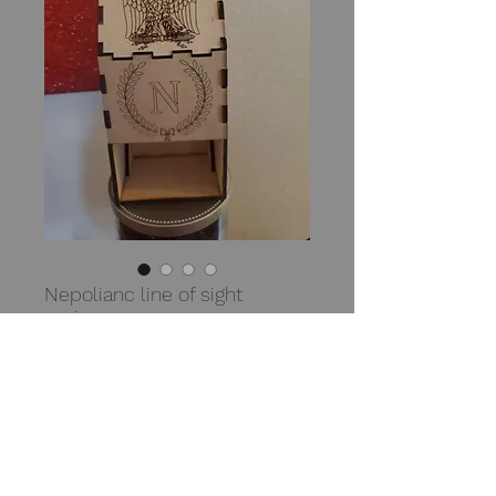
Nepolianc line of sight
periscope
Prix
29,99 $US
Quantité
*