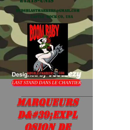
États-Unis
Budsblastmarkers@gmail.com
Castle Rock CO, USA
LAST STAND DANS LE CHANTIER
Marqueurs
d&#39;expl
osion de