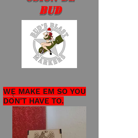
Bud
WE MAKE EM SO YOU
DON'T HAVE TO.