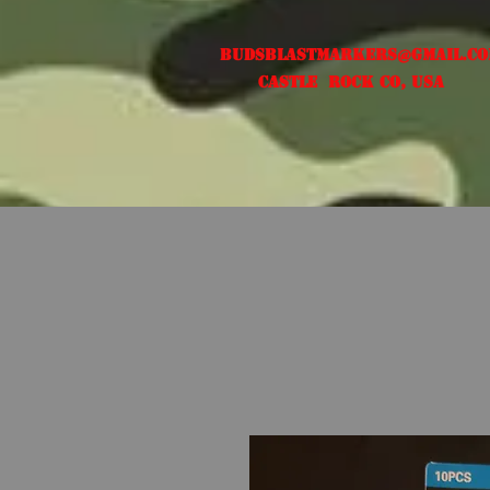
Budsblastmarkers@gmail.c
Castle Rock CO, USA