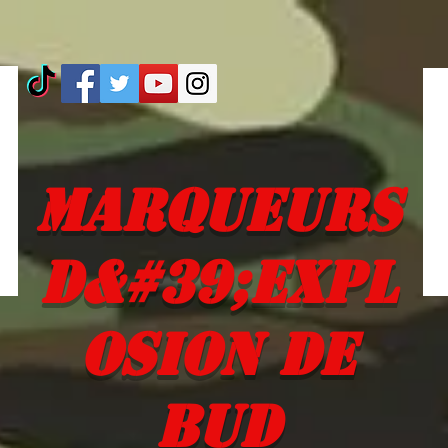
Marqueurs
d&#39;expl
osion de
Bud