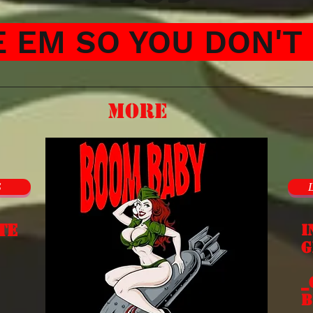
 EM SO YOU DON'T 
More
S
te
I
g
E
_
b