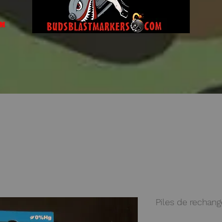
om
Piles de rechang