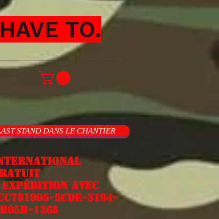
HAVE TO.
LAST STAND DANS LE CHANTIER
nternational
ratuit
xpédition avec
cc781905-5cde-3194-
b05b-136$