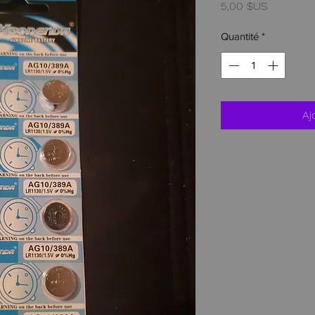
Prix
5,00 $US
Quantité
*
Aj