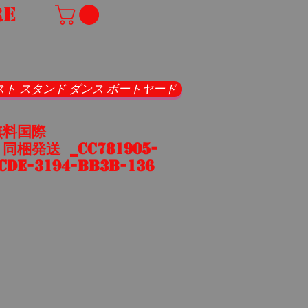
re
スト スタンド ダンス ボートヤード
無料国際
梱発送 _cc781905-
cde-3194-bb3b-136