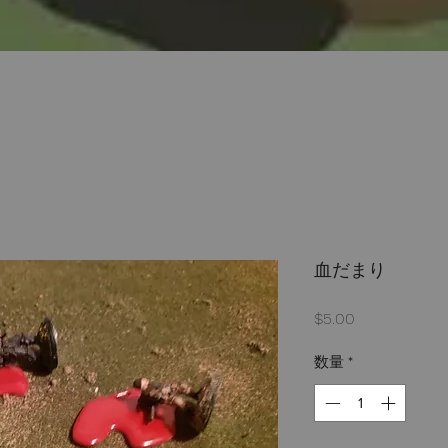
血だまり
価
$5.00
格
数量
*