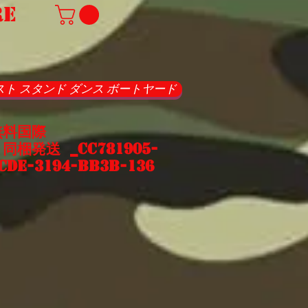
re
スト スタンド ダンス ボートヤード
無料国際
梱発送 _cc781905-
cde-3194-bb3b-136