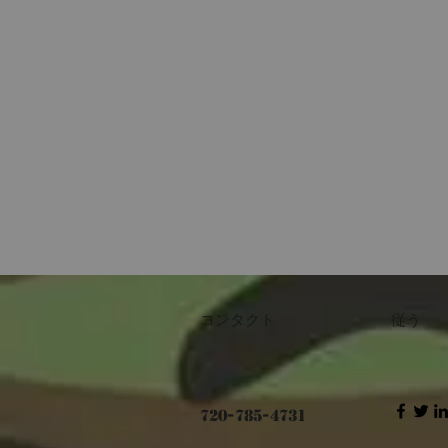
コンタクト
従う
720-785-4731