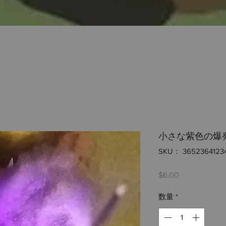
小さな紫色の爆
SKU： 3652364123
価
$6.00
格
数量
*