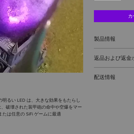
カ
製品情報
私は商品詳細です
返品および返金
お手入れ方法など
るのに最適な場所
私は返品と返金ポ
理由と、顧客がこ
配送情報
不満を持っている
得ることができる
に最適な場所です.
す.
私は配送ポリシー
シーを持つことは
用に関する詳細情
ることを顧客に安
明るい LED は、大きな効果をもたらし
所です。配送ポリ
は、破壊された装甲砲の命中や空爆をマー
ることは、信頼を
たは任意の SiFi ゲームに最適
ることを顧客に安