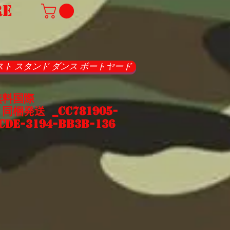
re
スト スタンド ダンス ボートヤード
無料国際
梱発送 _cc781905-
cde-3194-bb3b-136