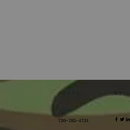
コンタクト
従う
720-785-4731